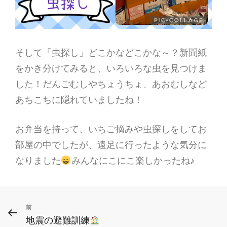
そして「虫探し」どこかなどこかな～？新聞紙
をかき分けてみると、いろいろな虫を見つけま
した！だんごむしやちょうちょ、あおむしなど
あちこちに隠れていましたね！
お弁当を持って、いちご摘みや虫探しをしてお
部屋の中でしたが、遠足に行ったような気分に
なりました
みんなにこにこ楽しかったね♪
投
前
前
地震の避難訓練
の