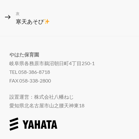
稿
投
ナ
次
次
稿
寒天あそび
ビ
の
投
ゲ
稿
ー
やはた保育園
シ
岐阜県各務原市鵜沼朝日町4丁目250-1
ョ
TEL 058-386-8718
ン
FAX 058-338-2800
設置運営：株式会社八幡ねじ
愛知県北名古屋市山之腰天神東18